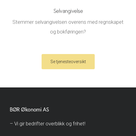
Selvangivelse
Stemmer selvangivelsen overens med regnskapet
og bokføringen?
Se tjenesteoversikt
BØR Økonomi AS
– Vi gir bedrifter overblikk og frihet!